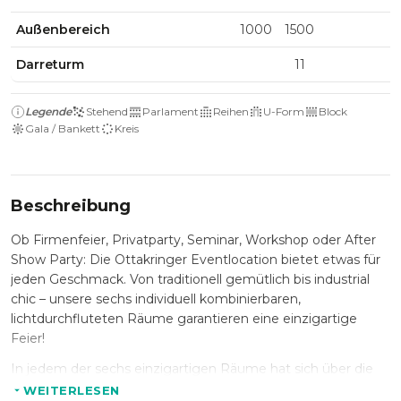
Außenbereich
1000
1500
Darreturm
11
Legende
Stehend
Parlament
Reihen
U-Form
Block
Gala / Bankett
Kreis
Beschreibung
Ob Firmenfeier, Privatparty, Seminar, Workshop oder After
Show Party: Die Ottakringer Eventlocation bietet etwas für
jeden Geschmack. Von traditionell gemütlich bis industrial
chic – unsere sechs individuell kombinierbaren,
lichtdurchfluteten Räume garantieren eine einzigartige
Feier!
In jedem der sechs einzigartigen Räume hat sich über die
Zeit und durch die unterschiedliche Nutzung im Laufe der
WEITERLESEN