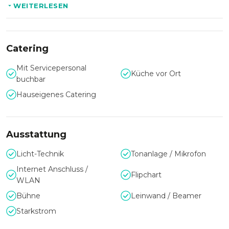
WEITERLESEN
für Konzerte, Hochzeiten oder Firmenevents mit bis zu 900
Personen.
Genießen Sie ein tolles Ambiente und unzählige
Catering
Möglichkeiten Ihr Event nach Ihren Wünschen und
Vorstellungen umzusetzen.
Mit Servicepersonal
Küche vor Ort
buchbar
Hauseigenes Catering
Ausstattung
Licht-Technik
Tonanlage / Mikrofon
Internet Anschluss /
Flipchart
WLAN
Bühne
Leinwand / Beamer
Starkstrom