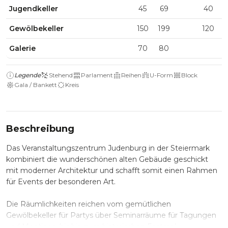
Jugendkeller
45
69
40
Gewölbekeller
150
199
120
Galerie
70
80
Legende
Stehend
Parlament
Reihen
U-Form
Block
Gala / Bankett
Kreis
Beschreibung
Das Veranstaltungszentrum Judenburg in der Steiermark
kombiniert die wunderschönen alten Gebäude geschickt
mit moderner Architektur und schafft somit einen Rahmen
für Events der besonderen Art.
Die Räumlichkeiten reichen vom gemütlichen
Gewölbekeller für Partys über Seminarräume für Tagungen
und Meetings, bis hin zum historischen Festsaal