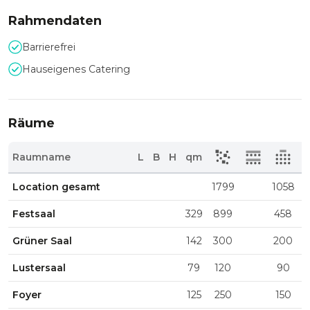
Rahmendaten
Barrierefrei
Hauseigenes Catering
Räume
Raumname
L
B
H
qm
Location gesamt
1799
1058
Festsaal
329
899
458
Grüner Saal
142
300
200
Lustersaal
79
120
90
Foyer
125
250
150