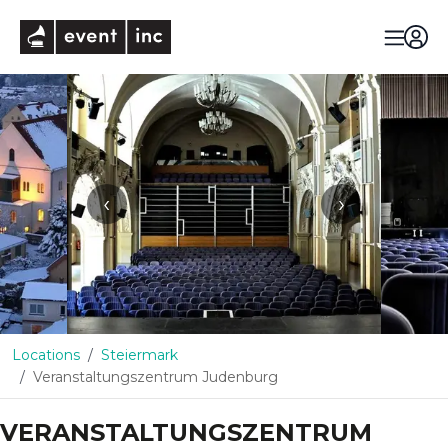
eventinc
‹
›
Locations
Steiermark
Veranstaltungszentrum Judenburg
VERANSTALTUNGSZENTRUM