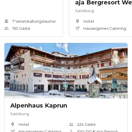
aja Bergresort W
Salzburg
7
Veranstaltungsräum
e
Hotel
150
Gäste
Hauseigenes Catering
Alpenhaus Kaprun
Salzburg
Hotel
224
Gäste
Hauseigenes Catering
100
–
120
€ pro Person