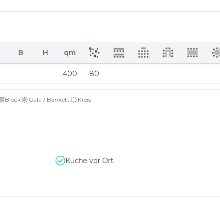
B
H
qm
400
80
Block
Gala / Bankett
Kreis
Küche vor Ort