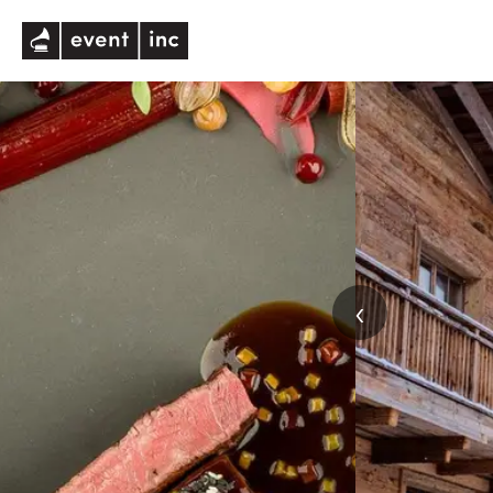
eventinc
‹