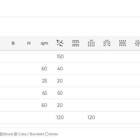
B
H
qm
150
60
40
25
20
65
50
60
20
120
120
Block
Gala / Bankett
Kreis