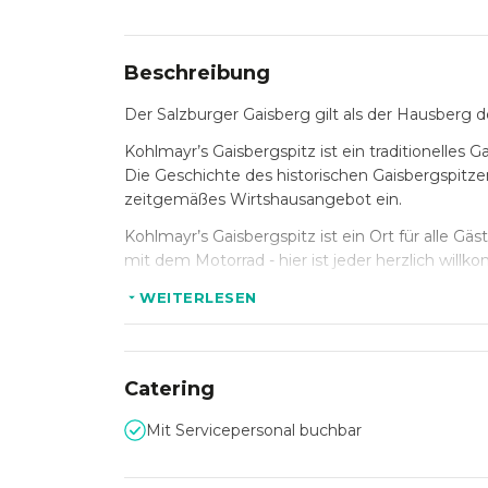
Beschreibung
Der Salzburger Gaisberg gilt als der Hausberg
Kohlmayr’s Gaisbergspitz ist ein traditionelles
Die Geschichte des historischen Gaisbergspitzen-
zeitgemäßes Wirtshausangebot ein.
Kohlmayr’s Gaisbergspitz ist ein Ort für alle Gäs
mit dem Motorrad - hier ist jeder herzlich will
Für Ihre Veranstaltung stehen Ihnen folgende 
WEITERLESEN
- Gastraum mit bis zu 60 Sitzplätzen
- Gastgarten mit bis zu 90 Sitzplätzen
- Seminarraum für max. 15 Personen
Catering
- Wickel - und Stillmöglichkeiten
Mit Servicepersonal buchbar