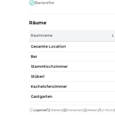
Barrierefrei
Räume
Raumname
L
Gesamte Location
Bar
Stammtischzimmer
Stüberl
Kachelofenzimmer
Gastgarten
Legende
Stehend
Parlament
Reihen
U-Form