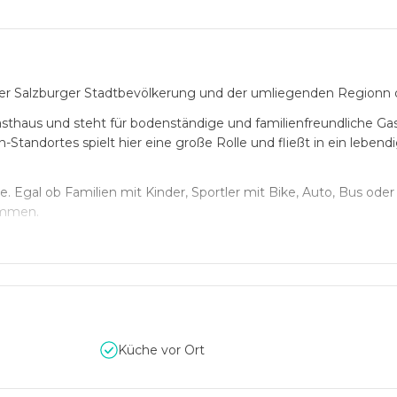
 der Salzburger Stadtbevölkerung und der umliegenden Regionn 
 Gasthaus und steht für bodenständige und familienfreundliche G
Standortes spielt hier eine große Rolle und fließt in ein lebendi
te. Egal ob Familien mit Kinder, Sportler mit Bike, Auto, Bus oder
kommen.
Möglichkeiten zur Verfügung:
Küche vor Ort