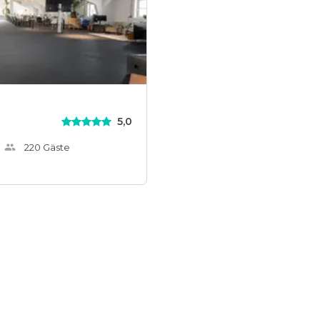
5,0
220
Gäste