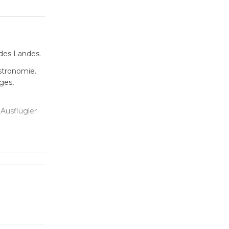
des Landes.
astronomie.
ges,
 Ausflügler