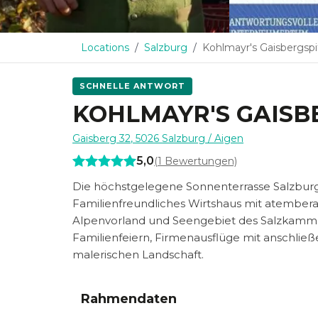
Locations
Salzburg
Kohlmayr's Gaisbergspi
SCHNELLE ANTWORT
KOHLMAYR'S GAISB
Gaisberg 32
,
5026
Salzburg
/ Aigen
5,0
(
1
Bewertungen)
Die höchstgelegene Sonnenterrasse Salzburgs 
Familienfreundliches Wirtshaus mit atember
Alpenvorland und Seengebiet des Salzkammer
Familienfeiern, Firmenausflüge mit anschli
malerischen Landschaft.
Rahmendaten