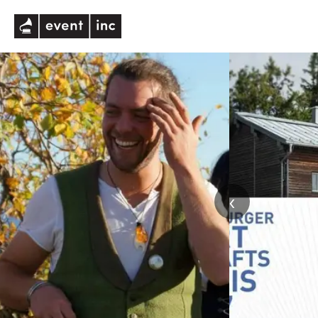
eventinc
‹