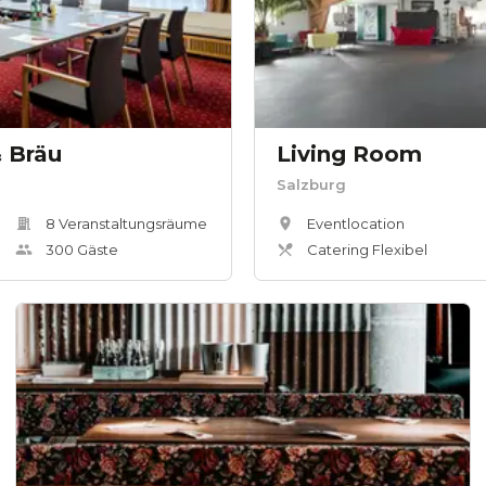
 Bräu
Living Room
Salzburg
8
Veranstaltungsräum
e
Eventlocation
300
Gäste
Catering Flexibel