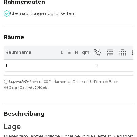
Rahmendaten
Übernachtungsmöglichkeiten
Räume
Raumname
L
B
H
qm
1
1
Legende
Stehend
Parlament
Reihen
U-Form
Block
Gala / Bankett
Kreis
Beschreibung
Lage
Dieses familienfreundliche Hotel heißt die Gäste in Siegsdorf