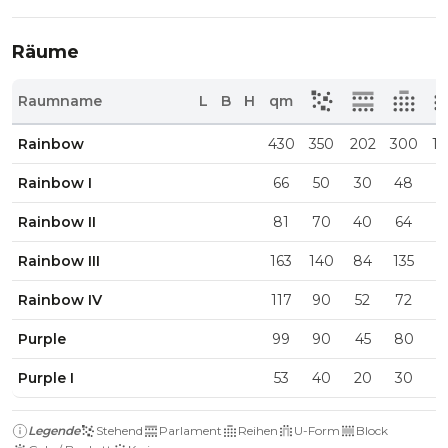
Räume
Raumname
L
B
H
qm
Rainbow
430
350
202
300
1
Rainbow I
66
50
30
48
2
Rainbow II
81
70
40
64
2
Rainbow III
163
140
84
135
3
Rainbow IV
117
90
52
72
2
Purple
99
90
45
80
2
Purple I
53
40
20
30
1
Legende
Stehend
Parlament
Reihen
U-Form
Block