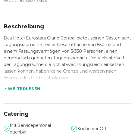
Gala / Bankett
Kreis
Beschreibung
Das Hotel Eurostars Grand Central bietet seinen Gästen acht
Tagungsräume mit einer Gesamtfläche von 650m2 und
einem Fassungsvermögen von 5-350 Personen, einen
neumodisch gebauten Tagungsbereich. Die Vielseitigkeit
der Tagungsräume die sich abwechslungsreich einsetzen
lassen können, haben keine Grenze und werden nach
Wunsch des Gastes strukturiert.
16.000 Quadratmeter bieten den Einreisenden pures
WEITERLESEN
Vergnügen,auf :
214 Doppel-/Twinzimmer,
15 Dreibettzimmer,
Catering
8 Suiten und
10 Suiten Appartements .
Mit Servicepersonal
Küche vor Ort
Dazu, stellt das Tapas Restaurant “ Red“ mehr als 100
buchbar