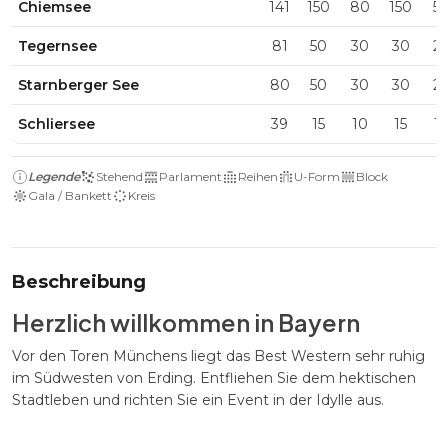
Chiemsee
141
150
80
150
5
Tegernsee
81
50
30
30
2
Starnberger See
80
50
30
30
2
Schliersee
39
15
10
15
1
Legende
Stehend
Parlament
Reihen
U-Form
Block
Gala / Bankett
Kreis
Beschreibung
Herzlich willkommen in Bayern
Vor den Toren Münchens liegt das Best Western sehr ruhig
im Südwesten von Erding. Entfliehen Sie dem hektischen
Stadtleben und richten Sie ein Event in der Idylle aus.