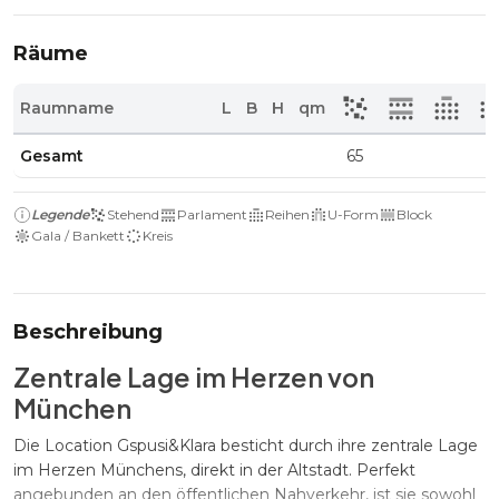
Räume
Raumname
L
B
H
qm
Gesamt
65
Legende
Stehend
Parlament
Reihen
U-Form
Block
Gala / Bankett
Kreis
Beschreibung
Zentrale Lage im Herzen von
München
Die Location Gspusi&Klara besticht durch ihre zentrale Lage
im Herzen Münchens, direkt in der Altstadt. Perfekt
angebunden an den öffentlichen Nahverkehr, ist sie sowohl