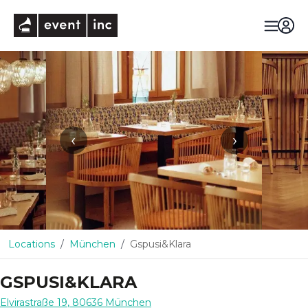
eventinc
‹
›
Locations
München
Gspusi&Klara
GSPUSI&KLARA
Elvirastraße 19
,
80636
München