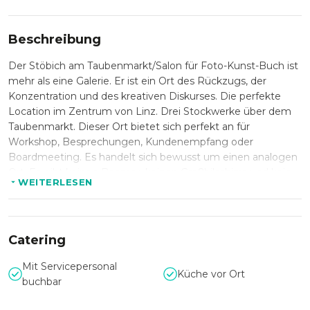
Beschreibung
Der Stöbich am Taubenmarkt/Salon für Foto-Kunst-Buch ist
mehr als eine Galerie. Er ist ein Ort des Rückzugs, der
Konzentration und des kreativen Diskurses. Die perfekte
Location im Zentrum von Linz. Drei Stockwerke über dem
Taubenmarkt. Dieser Ort bietet sich perfekt an für
Workshop, Besprechungen, Kundenempfang oder
Boardmeeting. Es handelt sich bewusst um einen analogen
Ort. Es gibt keinen Beamer, keinen Großbilschirm und kein
WEITERLESEN
High-Speed-Internet. Es gibt ausgewählte, bequeme Möbel,
eine umfangreiche Bibliothek mit hochkarätigen Foto-
Kunst-Büchern und als kleines Highlight, exklusive Glasware
von Lobmeyr. Es gibt 2 größere Räume, sowie einen
Catering
kleineren. Eine Küche mit Sitzecke, ein separates Bad und
natürlich ein separates WC.
Mit Servicepersonal
Küche vor Ort
buchbar