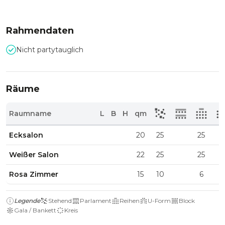
Rahmendaten
Nicht partytauglich
Räume
Raumname
L
B
H
qm
Ecksalon
20
25
25
Weißer Salon
22
25
25
Rosa Zimmer
15
10
6
Legende
Stehend
Parlament
Reihen
U-Form
Block
Gala / Bankett
Kreis