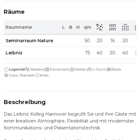
Räume
Raumname
L
B
H
qm
Seminarraum Nature
50
20
16
20
1
Leibniz
75
40
30
40
2
Legende
Stehend
Parlament
Reihen
U-Form
Block
Gala / Bankett
Kreis
Beschreibung
Das Leibniz Kolleg Hannover begrüßt Sie und Ihre Gäste mit
einer kreativen Atmosphäre, Flexibilität und mit modernster
Kommunikations- und Präsentationstechnik.