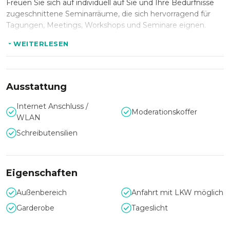
Freuen Sie sich auf individuell auf Sie und Ihre Bedürfnisse
zugeschnittene Seminarräume, die sich hervorragend für
Tagungen, Meetings, Workshops und Seminare eignen.
WEITERLESEN
Durch die zentrale und verkehrsgünstige Lage kann eine
komfortable Anreise mit allen öffentlichen Verkehrsmitteln
und dem PKW erfolgen.
Ausstattung
Internet Anschluss /
Moderationskoffer
WLAN
Schreibutensilien
Eigenschaften
Außenbereich
Anfahrt mit LKW möglich
Garderobe
Tageslicht