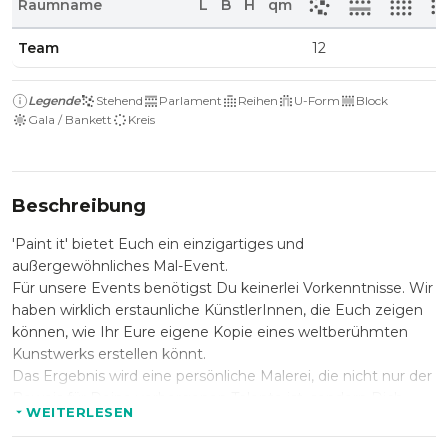
Raumname
L
B
H
qm
Team
12
Legende
Stehend
Parlament
Reihen
U-Form
Block
Gala / Bankett
Kreis
Beschreibung
'Paint it' bietet Euch ein einzigartiges und
außergewöhnliches Mal-Event.
Für unsere Events benötigst Du keinerlei Vorkenntnisse. Wir
haben wirklich erstaunliche KünstlerInnen, die Euch zeigen
können, wie Ihr Eure eigene Kopie eines weltberühmten
Kunstwerks erstellen könnt.
Das Ergebnis wird eine persönliche Malerei, die nicht nur der
Beweis für Deine verborgenen Talente ist, sondern Dich
WEITERLESEN
auch jedes Mal, wenn Du sie siehst, zum Lächeln bringt.
Unsere Instruktoren zeigen, wie man während des Malens