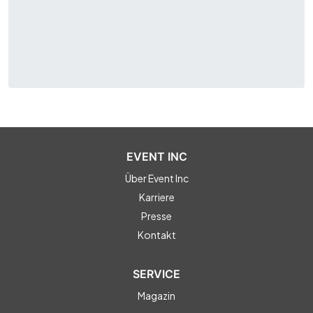
den letzten Schritten und packen es Dir ein, sodass Du es
ohne Schäden nach Hause transportieren kannst.
Zusammen kreativ sein ist außerdem ein tolles Programm
für Team-Buildings, Familienaktivitäten,
Junggesellenabschiede oder einfach mit Freunden zum
Spaß. Ihr bekommt die Gelegenheit einer Tätigkeit
nachzugehen, die Euch aus dem grauen Alltag entführt!
Kreativität ist eine fabelhafte Art und Weise den
Zusammenhalt im Team zu stärken!
EVENT INC
Über Event Inc
Karriere
Presse
Kontakt
SERVICE
Magazin