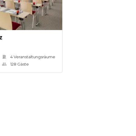
z
4
Veranstaltungsräum
e
128
Gäste