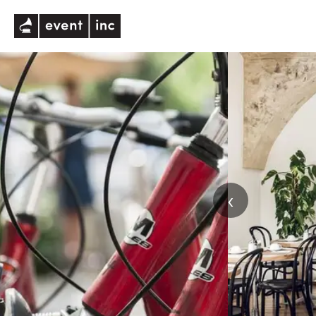
eventinc
‹