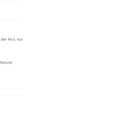
 der Mur, nur
Weitzer
t Netzwerk