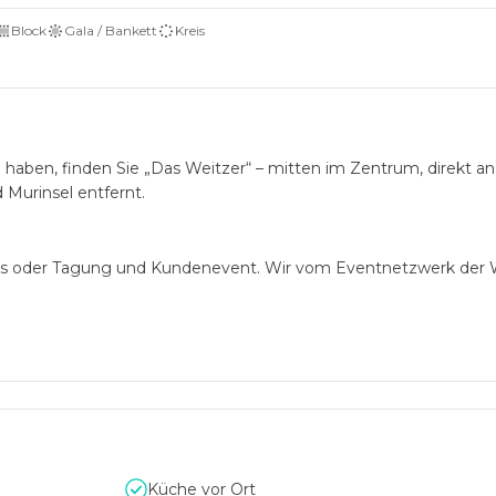
Block
Gala / Bankett
Kreis
n haben, finden Sie „Das Weitzer“ – mitten im Zentrum, direkt an
 Murinsel entfernt.
Kreis oder Tagung und Kundenevent. Wir vom Eventnetzwerk der 
s, guided Tours, wir sind mehr als ein Hotel - wir sind das Even
echpartner
Küche vor Ort