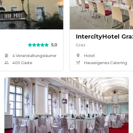
IntercityHotel Gra
5,0
Graz
4
Veranstaltungsräum
e
Hotel
400
Gäste
Hauseigenes Catering