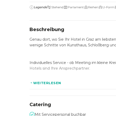
Legende
Stehend
Parlament
Reihen
U-Form
Beschreibung
Genau dort, wo Sie Ihr Hotel in Graz am liebste
wenige Schritte von Kunsthaus, Schloßberg und
Individuelles Service - ob Meeting im kleine 
Hotels sind Ihre Ansprechpartner.
WEITERLESEN
Ihr one stop shop in Graz - Alles aus einer Hand:
Veranstaltungsplanung, Fotografie, Musik, Event
Catering
der Weitzer Gruppe! 3 Hotels in Graz = 1. Anspr
Mit Servicepersonal buchbar