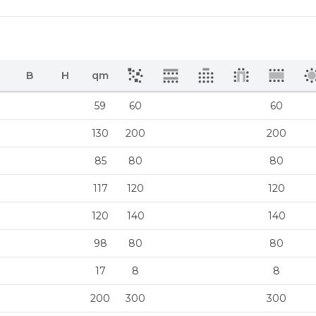
B
H
qm
59
60
60
130
200
200
85
80
80
117
120
120
120
140
140
98
80
80
17
8
8
200
300
300