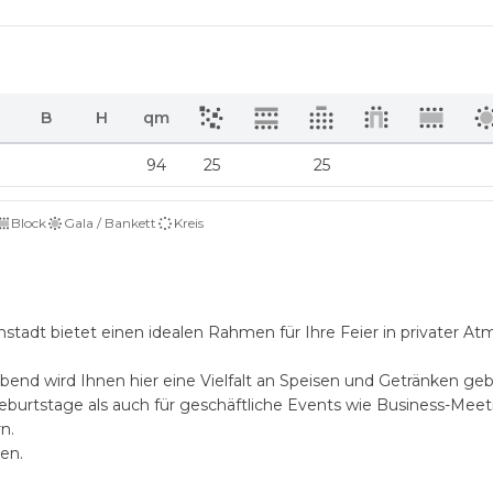
B
H
qm
94
25
25
Block
Gala / Bankett
Kreis
stadt bietet einen idealen Rahmen für Ihre Feier in privater At
bend wird Ihnen hier eine Vielfalt an Speisen und Getränken ge
Geburtstage als auch für geschäftliche Events wie Business-Meet
n.
en.