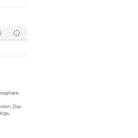
mosphäre.
boten. Das
ings,