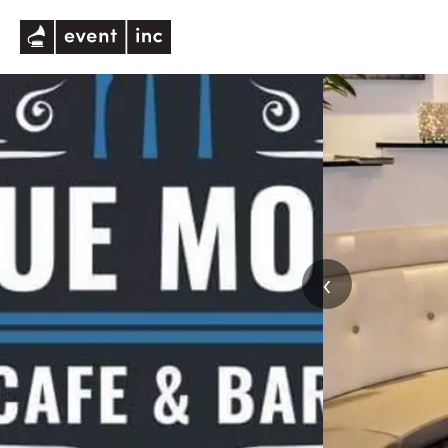
eventinc
‹