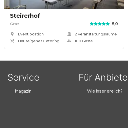
Steirerhof
5,0
Graz
Eventlocation
2
Veranstaltungsräum
e
Hauseigenes Catering
100
Gäste
Service
Für Anbiete
Magazin
Wie inseriere ich?