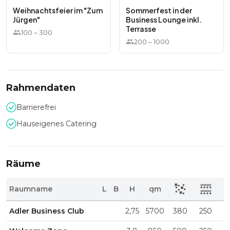
Weihnachtsfeier im "Zum
Sommerfest in der
Jürgen"
Business Lounge inkl.
Terrasse
100
–
300
200
–
1000
Rahmendaten
Barrierefrei
Hauseigenes Catering
Räume
Raumname
L
B
H
qm
Adler Business Club
2,75
5700
380
250
1