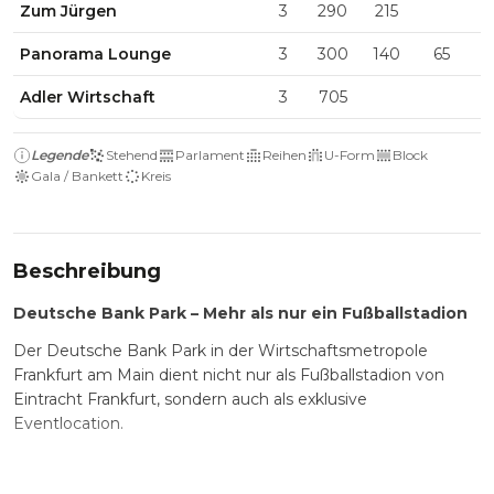
Zum Jürgen
3
290
215
2
Panorama Lounge
3
300
140
65
1
Adler Wirtschaft
3
705
Legende
Stehend
Parlament
Reihen
U-Form
Block
Gala / Bankett
Kreis
Beschreibung
Deutsche Bank Park – Mehr als nur ein Fußballstadion
Der Deutsche Bank Park in der Wirtschaftsmetropole
Frankfurt am Main dient nicht nur als Fußballstadion von
Eintracht Frankfurt, sondern auch als exklusive
Eventlocation.