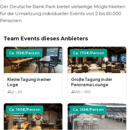
Der Deutsche Bank Park bietet vielseitige Möglichkeiten
für die Umsetzung individueller Events von 2 bis 60.000
Personen.
Team Events dieses Anbieters
Ca.
155
€/Person
Ca.
170
€/Person
Kleine Tagung in einer
Große Tagung in der
Loge
Panorama Lounge
2
–
20
50
–
100
Ca.
160
€/Person
Ca.
165
€/Person