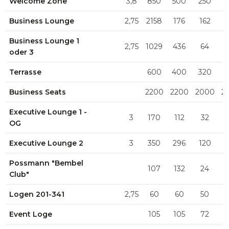
Welcome Zone
3,8
850
500
250
5
Business Lounge
2,75
2158
176
162
1
Business Lounge 1
2,75
1029
436
64
1
oder 3
Terrasse
600
400
320
4
Business Seats
2200
2200
2000
2
Executive Lounge 1 -
3
170
112
32
OG
Executive Lounge 2
3
350
296
120
2
Possmann "Bembel
107
132
24
Club"
Logen 201-341
2,75
60
60
50
Event Loge
105
105
72