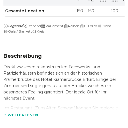
Gesamte Location
150
150
100
Legende
Stehend
Parlament
Reihen
U-Form
Block
Gala / Bankett
Kreis
Beschreibung
Direkt zwischen rekonstruierten Fachwerks- und
Patrizierhäusern befindet sich an der historischen
Krämerbrücke das Hotel Krämerbrücke Erfurt. Einige der
Zimmer sind sogar genau auf der Brücke, welches ein
besonderes Feeling garantiert. Der ideale Ort für Ihr
nächstes Event.
Im Restaurant „Zum Alten Schwan“ können Sie regionale
und internationale Spezialitäten genießen, natürlich
WEITERLESEN
begleitet mit passenden Weinen. Außerdem steht Ihnen im
Sommer noch die Sonnenterrasse zur Verfügung, von der