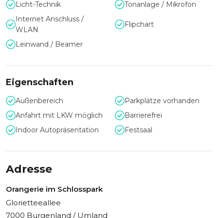
Licht-Technik
Tonanlage / Mikrofon
ein Bild des vielfältigen Angebots:
Internet Anschluss /
>
Schloss Esterházy
Flipchart
WLAN
>
Weingut Esterházy und Kalandahaus
>
Steinbruch St.Margarethen
Leinwand / Beamer
>
Burg Forchtenstein
>
Schloss Lackenbach
Eigenschaften
Fotocredits: PAN.EVENT GmbH und Esterhazy Betriebe
Außenbereich
Parkplätze vorhanden
GmbH
Anfahrt mit LKW möglich
Barrierefrei
Indoor Autopräsentation
Festsaal
Adresse
Orangerie im Schlosspark
Glorietteeallee
7000 Burgenland / Umland