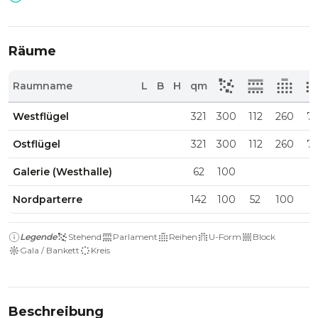
Räume
Raumname
L
B
H
qm
Westflügel
321
300
112
260
7
Ostflügel
321
300
112
260
7
Galerie (Westhalle)
62
100
Nordparterre
142
100
52
100
Legende
Stehend
Parlament
Reihen
U-Form
Block
Gala / Bankett
Kreis
Beschreibung