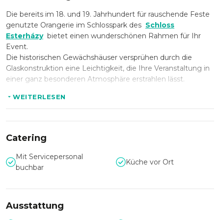
Die bereits im 18. und 19. Jahrhundert für rauschende Feste
genutzte Orangerie im Schlosspark des
Schloss
Esterházy
bietet einen wunderschönen Rahmen für Ihr
Event.
Die historischen Gewächshäuser versprühen durch die
Glaskonstruktion eine Leichtigkeit, die Ihre Veranstaltung in
einer ganz besonderen Atmosphäre erstrahlen lässt.
WEITERLESEN
Die Orangerie bietet Platz für bis zu 800 Personen und
eignet sich hervorragend für Sommerfeste, PR- &
Marketingevents sowie Firmenveranstaltungen jeglicher Art.
Catering
Begeistern Sie Ihre Gäste mit dem einzigartigen Charme
und dem prunkvollen Ambiente im Schlosspark Esterházy.
Mit Servicepersonal
Küche vor Ort
buchbar
Als Teil der Esterházy Gruppe ist Pan.Event MICE der
perfekte Ansprechpartner für Events in allen Esterhazy
Event Locations.
Ausstattung
Besuchen Sie die anderen Locations und machen Sie sich