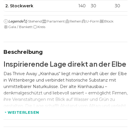
2. Stockwerk
140
30
30
Legende
Stehend
Parlament
Reihen
U-Form
Block
Gala / Bankett
Kreis
Beschreibung
Inspirierende Lage direkt an der Elbe
Das Thrive Away „Kranhaus“ liegt märchenhaft über der Elbe
in Wittenberge und verbindet historische Substanz mit
unmittelbarer Naturkulisse. Der alte Kranhausbau –
denkmalgeschützt und liebevoll saniert – ermöglicht Firmen,
ihre Veranstaltungen mit Blick auf Wasser und Grün zu
gestalten. Die Lage schafft Abstand vom Alltag und verleiht
Events eine besondere Ruhe und Exklusivität.
WEITERLESEN