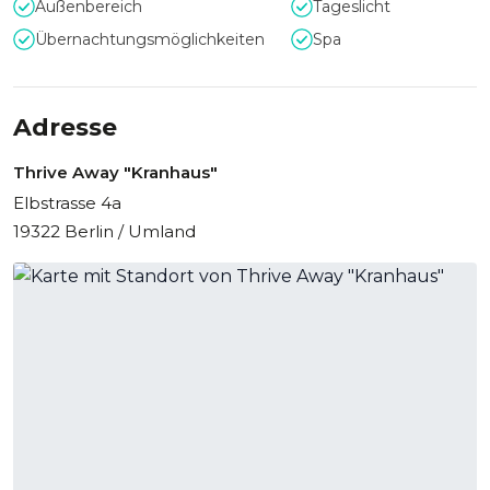
Außenbereich
Tageslicht
Räumen und inspirierenden Auszeiten ermöglicht
firmeneigene Sessions mit Tiefgang. Zahlreiche
Übernachtungsmöglichkeiten
Spa
Teambuilding-Angebote wie Kanu, Yoga, Escape-Games
oder Outdoor-Module lassen sich in das Programm
einbauen.
Adresse
Thrive Away "Kranhaus"
Elbstrasse 4a
19322 Berlin / Umland