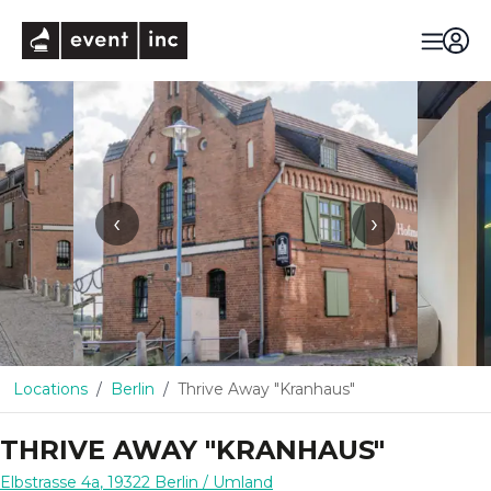
eventinc
‹
›
Locations
Berlin
Thrive Away "Kranhaus"
THRIVE AWAY "KRANHAUS"
Elbstrasse 4a
,
19322
Berlin
/ Umland