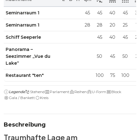
Seminarraum 1
45
45
40
45
3
Seminarraum 1
28
28
20
25
1
Schiff Seeperle
45
40
45
2
Panorama –
Seezimmer „Vue du
50
45
50
2
Lake“
Restaurant "ten"
100
75
100
Legende
Stehend
Parlament
Reihen
U-Form
Block
Gala / Bankett
Kreis
Beschreibung
Traumhafte Lage am