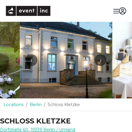
eventinc
‹
›
Locations
Berlin
Schloss Kletzke
SCHLOSS KLETZKE
Dorfstraße 60
,
19339
Berlin
/ Umland