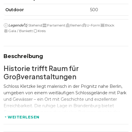
Outdoor
500
Legende
Stehend
Parlament
Reihen
U-Form
Block
Gala / Bankett
Kreis
Beschreibung
Historie trifft Raum für
Großveranstaltungen
Schloss Kletzke liegt malerisch in der Prignitz nahe Berlin,
umgeben von einem weitläufigen Schlossgelände mit Park
und Gewässer – ein Ort mit Geschichte und exzellenter
Erreichbarkeit. Die ruhige Lage in Brandenburg bietet
Firmenveranstaltungen den idealen Rahmen abseits des
WEITERLESEN
gängigen Tagungstrubels.