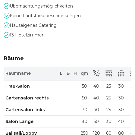
Übernachtungsmöglichkeiten
Keine Lautstärkebeschränkungen
Hauseigenes Catering
13 Hotelzimmer
Räume
Raumname
L
B
H
qm
Trau-Salon
50
40
25
30
2
Gartensalon rechts
50
40
25
30
2
Gartensalon links
70
40
25
30
2
Salon Lange
80
50
30
40
2
Ballsall/Lobby
250
120
60
80
4