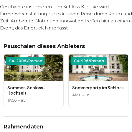
Geschichte inszenieren – im Schloss Kletzke wird
Firmenveranstaltung zur exklusiven Reise durch Raum und
Zeit. Ambiente, Natur und Innovation treffen hier zu einem
Event, das Eindruck hinterlässt.
Pauschalen dieses Anbieters
Ca.
200
€/Person
Ca.
99
€/Person
Sommer-Schloss-
Sommerparty im Schloss
Hochzeit
50
–
85
50
–
85
Rahmendaten