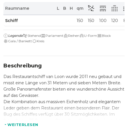
Raumname
L
B
H
qm
Schiff
150
150
100
120
8
Legende
Stehend
Parlament
Reihen
U-Form
Block
Gala / Bankett
Kreis
Beschreibung
Das Restaurantschiff van Loon wurde 2011 neu gebaut und
misst eine Länge von 31 Metern und sieben Metern Breite.
Große Panoramafenster bieten eine wunderschöne Aussicht
auf das Gewässer.
Die Kombination aus massiven Eichenholz und elegantem
Leder geben dem Restaurant einen besonderen Flair. Der
Bug des Schiffes verfügt über 30 Sitzmöglichkeiten. Im
Salon finden 35 Personen Platz. Die offene Küche besticht
WEITERLESEN
durch ihre hausgemachten Gerichte.