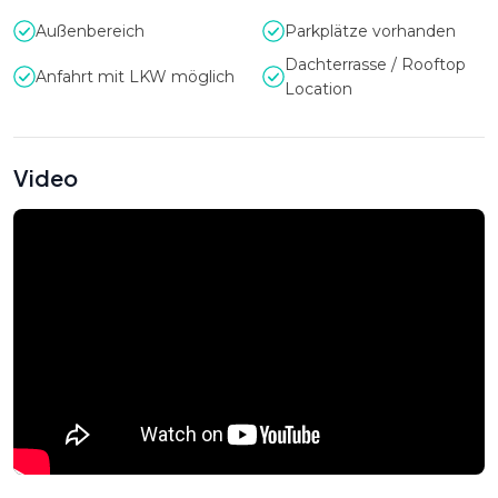
Außenbereich
Parkplätze vorhanden
Dachterrasse / Rooftop
Anfahrt mit LKW möglich
Location
Video