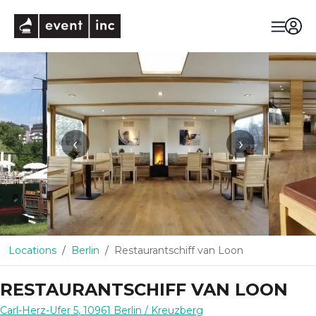
eventinc
‹
›
Locations
Berlin
Restaurantschiff van Loon
RESTAURANTSCHIFF VAN LOON
Carl-Herz-Ufer 5
,
10961
Berlin
/ Kreuzberg