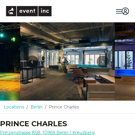
eventinc
‹
›
Locations
Berlin
Prince Charles
PRINCE CHARLES
Prinzenstrasse 85B
,
10969
Berlin
/ Kreuzberg