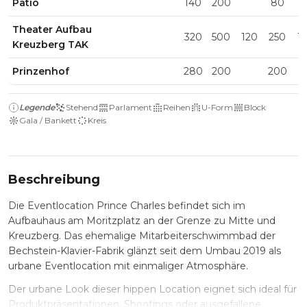
Patio
140
200
80
Theater Aufbau
320
500
120
250
1
Kreuzberg TAK
Prinzenhof
280
200
200
Legende
Stehend
Parlament
Reihen
U-Form
Block
Gala / Bankett
Kreis
Beschreibung
Die Eventlocation Prince Charles befindet sich im
Aufbauhaus am Moritzplatz an der Grenze zu Mitte und
Kreuzberg. Das ehemalige Mitarbeiterschwimmbad der
Bechstein-Klavier-Fabrik glänzt seit dem Umbau 2019 als
urbane Eventlocation mit einmaliger Atmosphäre.
Der urbane Look dieser hippen Location eignet sich ideal für
Produktpräsentationen, Shootings oder ausgefallene