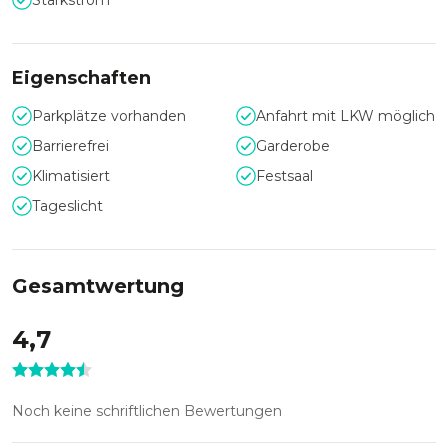
Starkstrom
Das Zentrum für zeitgenössische Kunst ist zentral gelegen
und verfügt über eine gute Verkehrsanbindung sowie über
ausreichend zur Verfügung gestellte Parkplätze, sodass eine
Eigenschaften
komfortable Anreise mit allen öffentlichen Verkehrsmitteln
und dem PKW erfolgen kann.
Parkplätze vorhanden
Anfahrt mit LKW möglich
Die Erlöse aus Ihrer Veranstaltung werden für das KINDL
Barrierefrei
Garderobe
verwendet und unterstützen zukünftige Ausstellungen.
Klimatisiert
Festsaal
Tageslicht
Gesamtwertung
4,7
Noch keine schriftlichen Bewertungen