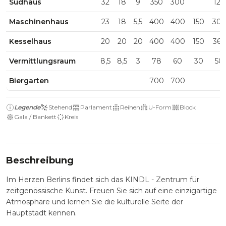
Sudhaus
32
18
9
350
300
120
Maschinenhaus
23
18
5,5
400
400
150
30
Kesselhaus
20
20
20
400
400
150
360
Vermittlungsraum
8,5
8,5
3
78
60
30
50
Biergarten
700
700
Legende
Stehend
Parlament
Reihen
U-Form
Block
Gala / Bankett
Kreis
Beschreibung
Im Herzen Berlins findet sich das KINDL - Zentrum für
zeitgenössische Kunst. Freuen Sie sich auf eine einzigartige
Atmosphäre und lernen Sie die kulturelle Seite der
Hauptstadt kennen.