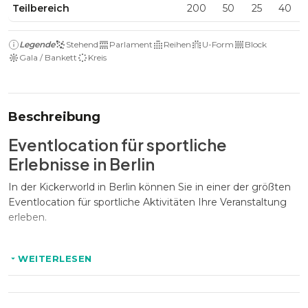
Teilbereich
200
50
25
40
Legende
Stehend
Parlament
Reihen
U-Form
Block
Gala / Bankett
Kreis
Beschreibung
Eventlocation für sportliche
Erlebnisse in Berlin
In der Kickerworld in Berlin können Sie in einer der größten
Eventlocation für sportliche Aktivitäten Ihre Veranstaltung
erleben.
WEITERLESEN
Moderne Sportanlagen & vielseitige
Flächen