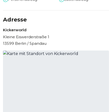
Kulinarische Begleitung für Ihr Event
Durch das hauseigene Catering der Kickerworld und der
Adresse
Sportsbar Kick-in werden Ihre Events auch kulinarisch zum
vollen Erfolg und Ihren Gästen noch lange in Erinnerung
Kickerworld
bleiben.
Kleine Eiswerderstraße 1
13599 Berlin / Spandau
Sportlicher Rahmen für private &
geschäftliche Veranstaltungen
In der Kickerworld können Sie somit Ihre private oder
geschäftliche Veranstaltung im professionellen und
sportlichen Rahmen genießen.