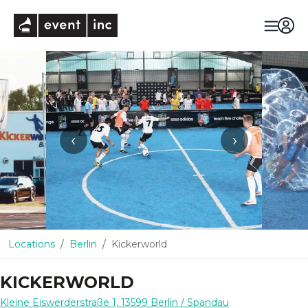
eventinc
‹
›
Locations
Berlin
Kickerworld
KICKERWORLD
Kleine Eiswerderstraße 1
,
13599
Berlin
/ Spandau