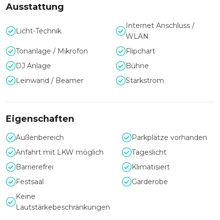
Räumlichkeiten lassen sich für 30 bis 400 Personen flexibel
Ausstattung
gestalten und bieten zahlreiche Möglichkeiten für
Internet Anschluss /
individuelle Set-ups. Erstklassige Veranstaltungstechnik und
Licht-Technik
WLAN
stilvolles Mobiliar setzen jede Veranstaltung perfekt in
Szene.
Tonanlage / Mikrofon
Flipchart
DJ Anlage
Bühne
Leinwand / Beamer
Starkstrom
Eigenschaften
Außenbereich
Parkplätze vorhanden
Anfahrt mit LKW möglich
Tageslicht
Barrierefrei
Klimatisiert
Festsaal
Garderobe
Keine
Lautstärkebeschränkungen