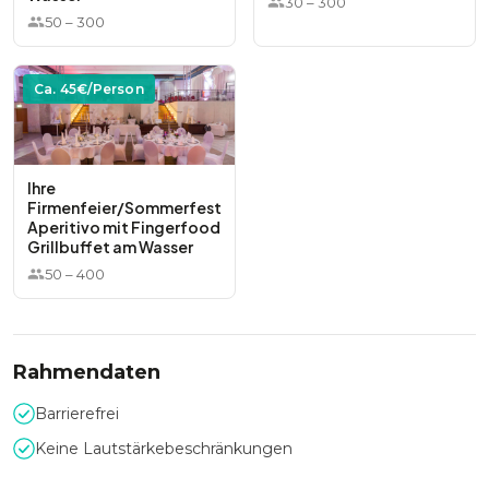
30
–
300
50
–
300
Ca.
45
€/Person
Ihre
Firmenfeier/Sommerfest
Aperitivo mit Fingerfood
Grillbuffet am Wasser
50
–
400
Rahmendaten
Barrierefrei
Keine Lautstärkebeschränkungen