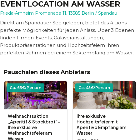
EVENTLOCATION AM WASSER
Frieda-Arnheim Promenade 11
,
13585
Berlin
/ Spandau
Direkt am Spandauer See gelegen, bietet das 4 Lions
perfekte Möglichkeiten für jeden Anlass. Über 3 Ebenen
finden Firmen-Events, Galaveranstaltungen,
Produktpräsentationen und Hochzeitsfeiern Ihren
perfekten Rahmen bei einem Sektempfang am Wasser.
Pauschalen dieses Anbieters
Ca.
65
€/Person
Ca.
45
€/Person
Weihnachtsaktion
Ihre exklusive
„Aperitif & Stockbrot“-
Hochzeitsfeier mit
Ihre exklusive
Aperitivo Empfang am
Weihnachtsfeier am
Wasser
Wasser