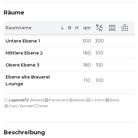
Räume
Raumname
L
B
H
qm
Untere Ebene 1
300
300
Mittlere Ebene 2
180
100
Obere Ebene 3
180
150
Ebene alte Brauerei
110
100
Lounge
Legende
Stehend
Parlament
Reihen
U-Form
Block
Gala / Bankett
Kreis
Beschreibung