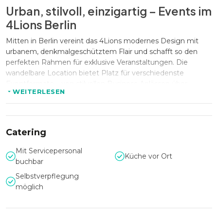
Urban, stilvoll, einzigartig – Events im
4Lions Berlin
Mitten in Berlin vereint das 4Lions modernes Design mit
urbanem, denkmalgeschütztem Flair und schafft so den
perfekten Rahmen für exklusive Veranstaltungen. Die
wandelbare Location bietet Platz für verschiedenste
Eventformate – von stilvollen Business-Anlässen über
WEITERLESEN
ausgelassene Feiern mit Außenbereich am Wasser. Dank
der zentralen Lage ist das 4Lions ideal erreichbar und ein
echter Geheimtipp für alle, die nach einer besonderen
Kulisse suchen.
Catering
Mit Servicepersonal
Küche vor Ort
Industrieller Charme trifft auf High-
buchbar
End-Ausstattung
Selbstverpflegung
möglich
Hochwertige Materialien, modernes Interieur und eine
durchdachte Raumaufteilung machen das 4Lions zu einer
Eventlocation mit Charakter. Die großzügigen