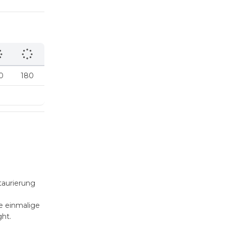
0
180
taurierung
ie einmalige
ht.