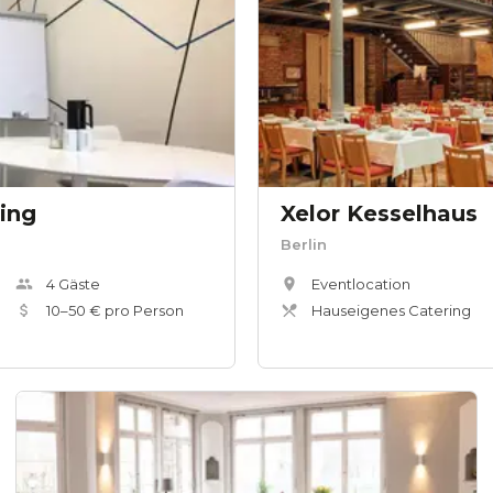
ing
Xelor Kesselhaus
Berlin
4
Gäste
Eventlocation
10
–
50
€ pro Person
Hauseigenes Catering