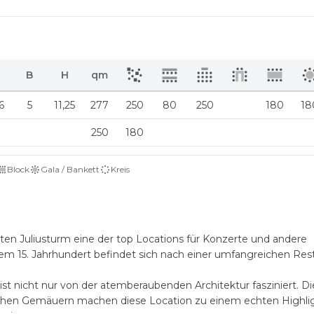
B
H
qm
6
5
11,25
277
250
80
250
180
18
250
180
Block
Gala / Bankett
Kreis
alten Juliusturm eine der top Locations für Konzerte und andere
dem 15. Jahrhundert befindet sich nach einer umfangreichen Res
ist nicht nur von der atemberaubenden Architektur fasziniert. D
chen Gemäuern machen diese Location zu einem echten Highlig