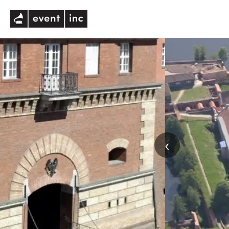
eventinc
‹