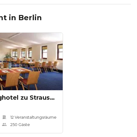
nt
in
Berlin
The Lakeside Burghotel zu Strausberg
12
Veranstaltungsräum
e
250
Gäste