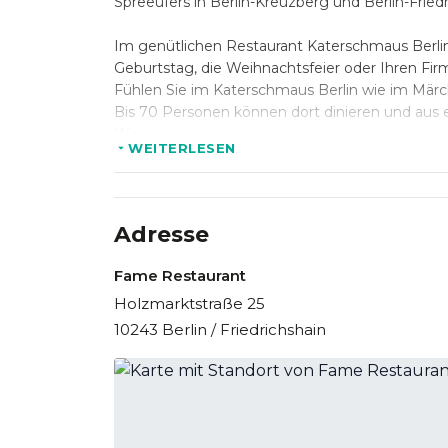
Spreeufers in Berlin-Kreuzberg und Berlin-Friedr
Im genütlichen Restaurant Katerschmaus Berlin k
Geburtstag, die Weihnachtsfeier oder Ihren Fi
Fühlen Sie im Katerschmaus Berlin wie im Mär
Bis 70 Personen können dort dinieren und aus 
Weine.
WEITERLESEN
Nutzen Sie die Chance, im Katerschmaus Berlin 
Adresse
Fame Restaurant
Holzmarktstraße 25
10243 Berlin / Friedrichshain