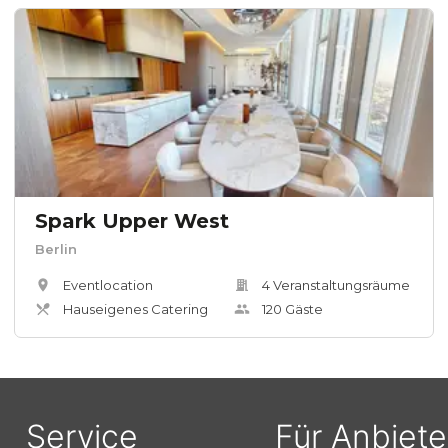
Spark Upper West
Berlin
Eventlocation
4
Veranstaltungsräum
e
Hauseigenes Catering
120
Gäste
Service
Für Anbiete