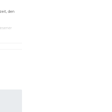
zeit, den
lesener
 hat.