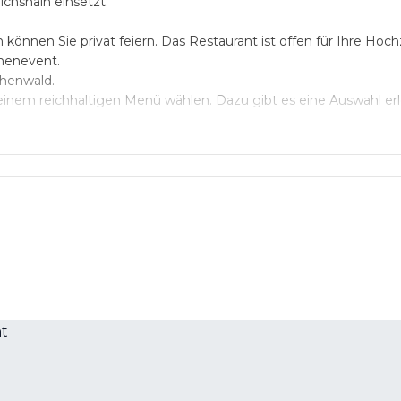
ichshain einsetzt.
önnen Sie privat feiern. Das Restaurant ist offen für Ihre Hoch
rmenevent.
chenwald.
einem reichhaltigen Menü wählen. Dazu gibt es eine Auswahl er
zu feiern solange Media-Spree diese Oase noch nicht verdrängt