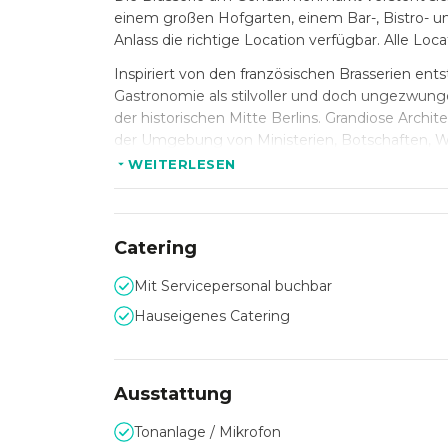
einem großen Hofgarten, einem Bar-, Bistro- un
Anlass die richtige Location verfügbar. Alle 
Inspiriert von den französischen Brasserien ent
Gastronomie als stilvoller und doch ungezwung
der historischen Mitte Berlins. Grandiose Archite
der Umgebung von Ministerien, Botschaften, 
WEITERLESEN
Bei diesem besonderen Standort ist ein außerge
Veranstaltung mit leckeren, hochwertigen Speis
Firmenevent oder Ihre Hochzeit bei der Brass
einer individuellen Beratung und dem persönlic
Catering
Mit Servicepersonal buchbar
Hauseigenes Catering
Ausstattung
Tonanlage / Mikrofon