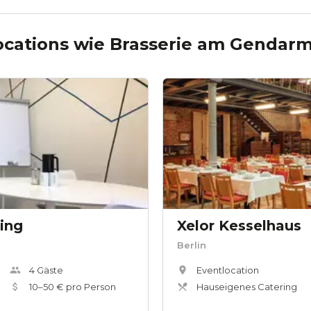
ocations wie
Brasserie am Gendar
ing
Xelor Kesselhaus
Berlin
4
Gäste
Eventlocation
10
–
50
€ pro Person
Hauseigenes Catering