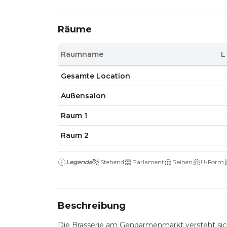
Räume
Raumname
L
Gesamte Location
Außensalon
Raum 1
Raum 2
Legende
Stehend
Parlament
Reihen
U-Form
Beschreibung
Die Brasserie am Gendarmenmarkt versteht sich a