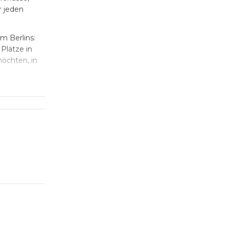
r jeden
m Berlins:
Plätze in
möchten, in
 bei Ihrer
, ein
tzt Sie mit