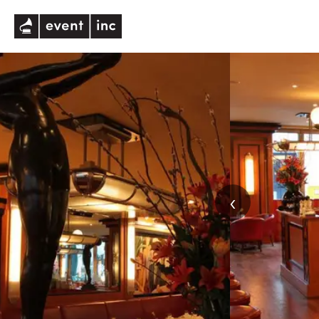
eventinc
‹