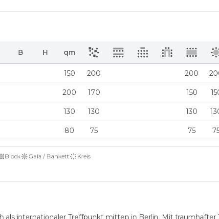
B
H
qm
150
200
200
20
200
170
150
15
130
130
130
13
80
75
75
7
Block
Gala / Bankett
Kreis
ls internationaler Treffpunkt mitten in Berlin. Mit traumhafter 