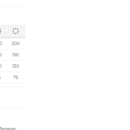
0
200
0
150
0
130
5
75
Terrasse,