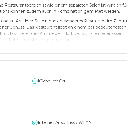
d Restaurantbereich sowie einem separaten Salon ist wirklich fü
Locations können zudem auch in Kombination gemietet werden.
stand im Art-déco-Stil ein ganz besonderes Restaurant im Zentru
ener Genuss. Das Restaurant liegt an einem der bedeutendsten 
ktur, faszinierendes Kulturleben, dort, wo sich alle niederlassen 
Wirtschafts- und Medienunternehmen.
wöhnliches Event garantiert. Die hauseigene Küche versorgt Sie
en und Getränken. Ob Sie Ihren Geburtstag oder Ihr Familienfest
erie am Gendarmenmarkt ausrichten möchten, das Team unterstü
hen Gespräch.
Küche vor Ort
Internet Anschluss / WLAN