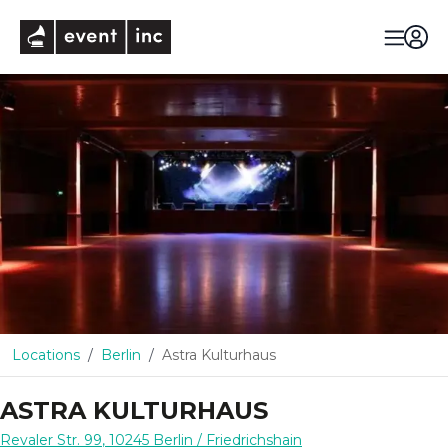
eventinc
Locations
Berlin
Astra Kulturhaus
ASTRA KULTURHAUS
Revaler Str. 99
,
10245
Berlin
/ Friedrichshain