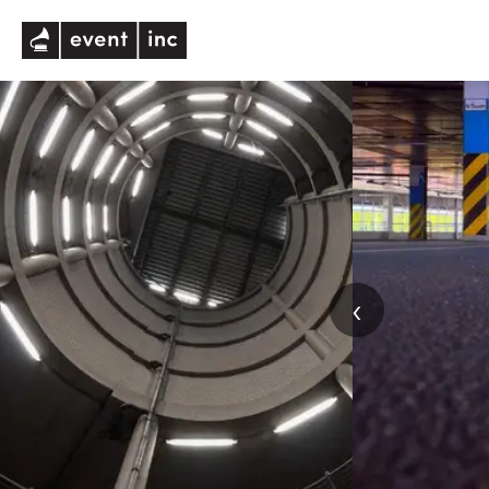
eventinc
‹