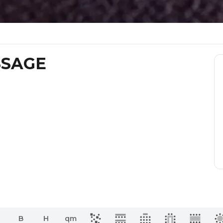
SSAGE
B
H
qm