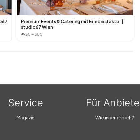
ger
io67
Premium Events & Catering mit Erlebnisfaktor |
studio67 Wien
30
–
500
ack
Service
Für Anbiete
t eingedeckt mit stilvoller Deko
→ +€9,00 pro Person
Magazin
Wie inseriere ich?