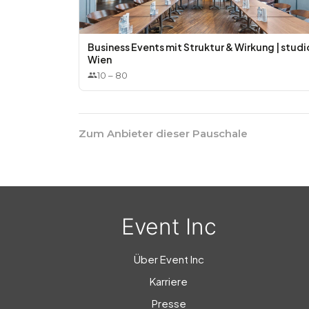
• Weine aus dem hauseigenen Keller
• Flaschen- & Fassbier aus dem Hause Ottakrin
• Prosecco vom Fass
Business Events mit Struktur & Wirkung | stud
• Aperitifs
Wien
• Kaffeevariationen
10
–
80
• Softdrinks
• Longdrinks
• Fancy X-Mas Slushies
• Bis zu 3 Cocktails nach individuellem Geschm
Zum Anbieter dieser Pauschale
Optional zubuchbar:
• DJ-Service
→
ab €990,00
Event Inc
• Restaurantbestuhlung bis 90 Personen, elegan
Über Event Inc
Karriere
Presse