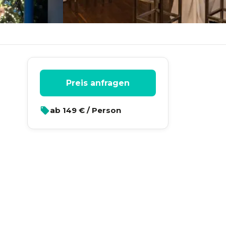
Preis anfragen
ab
149
€ / Person