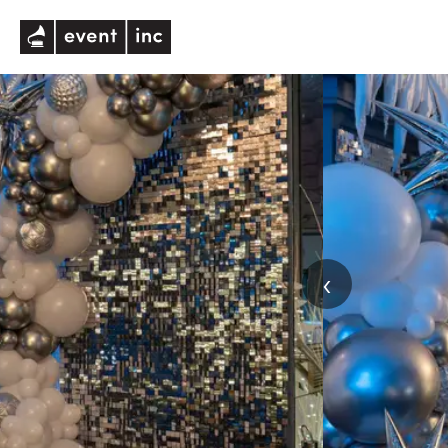
eventinc
‹