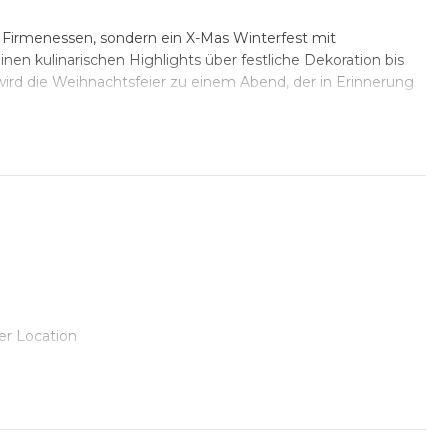
s Firmenessen, sondern ein X-Mas Winterfest mit
inen kulinarischen Highlights über festliche Dekoration bis
rd die Weihnachtsfeier zu einem Abend, der in Erinnerung
ebaut: Speisen, Getränke, Deko, Fotobox, Videobox, Popcorn,
sind bereits inkludiert.
er Location
nkepauschale
tzung
treut
se, Teamfeste & exklusive X-Mas Events mit Erlebnisfaktor