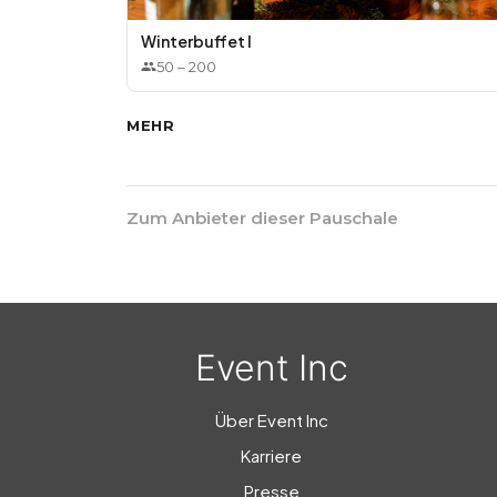
Winterbuffet I
50
–
200
MEHR
Zum Anbieter dieser Pauschale
Event Inc
Über Event Inc
Karriere
Presse