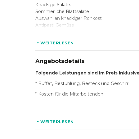
Knackige Salate:
Sommerliche Blattsalate
Auswahl an knackiger Rohkost
Antipasti Gemüse
Bunter Nudelsalat
Melonen-Minzsalat
WEITERLESEN
Hausgemachter Kartoffelsalat
Tomate-Mozzarella mit grünem Pesto
Angebotsdetails
Frisch vom Grill:
Putensteak mit Curry
Folgende Leistungen sind im Preis inklusive
Rote Bratwurst
* Buffet, Bestuhlung, Besteck und Geschirr
Lachs vom Buchholz im Ganzen mit Zitrone, D
Schweinenackensteak Natur oder mit Kräutern
* Kosten für die Mitarbeitenden
Die Ergänzung:
Hinweis:
Feta mit Kirschtomaten, Oregano & Olivenöl
WEITERLESEN
Folienkartoffel mit Kräuterdip
* zzgl. Raummiete
Maiskolben und weiteres gegrilltes Gemüse