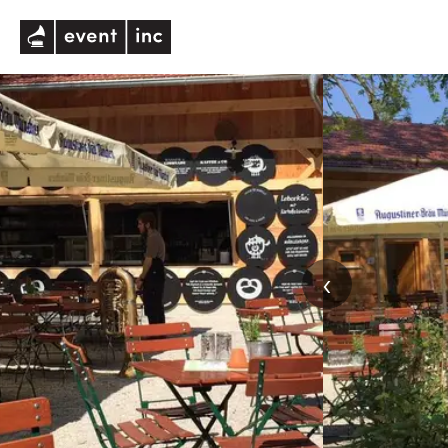
eventinc
‹