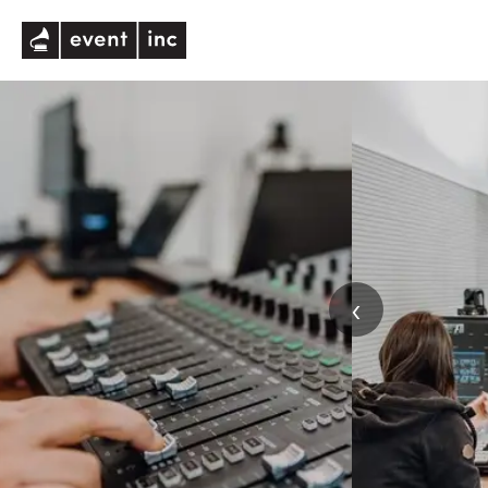
eventinc
‹