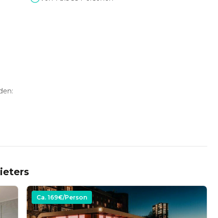
den:
amera
äsentierenden
ieters
ng)
Ca.
169
€/Person
tunden: