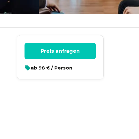
Preis anfragen
ab
98
€ / Person