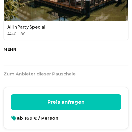
All In Party Special
40
–
80
MEHR
Zum Anbieter dieser Pauschale
Preis anfragen
ab
169
€ / Person