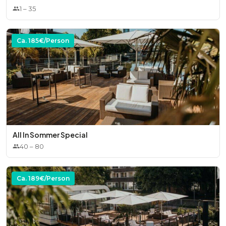
1
–
35
Ca.
185
€/Person
All In Sommer Special
40
–
80
Ca.
189
€/Person