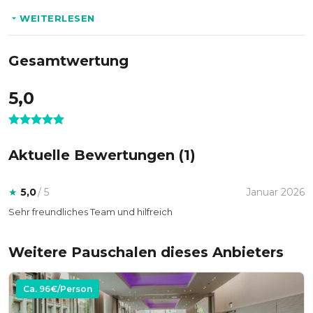
* Weihnachtliche Dekoration
WEITERLESEN
* Stimmungsvolle Ausleuchtung
Gesamtwertung
Optional:
5,0
* DJ
* Fotograf
* Fotobox
Aktuelle Bewertungen (
1
)
* Garderobiere
★
5,0
/ 5
Januar 2026
Sehr freundliches Team und hilfreich
Weitere Pauschalen dieses Anbieters
Ca.
96
€/Person