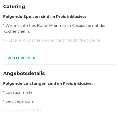
Catering
Folgende Speisen sind im Preis inklusive:
* Weihnachtliches Buffet/Menü nach Absprache mit der
Küchenchefin.
>> Eigene Wünsche werden nach Möglichkeit gerne
berücksichtigt.
WEITERLESEN
Folgende Getränke sind im Preis inklusive:
* Softgetränke, Heißgetränke, Wein & Bier
Angebotsdetails
Folgende Leistungen sind im Preis inklusive:
Optional:
* Locationmiete
* Getränkeerweiterung durch Longdrinks/Cocktails
* Servicepersonal
* Speisen & Getränke