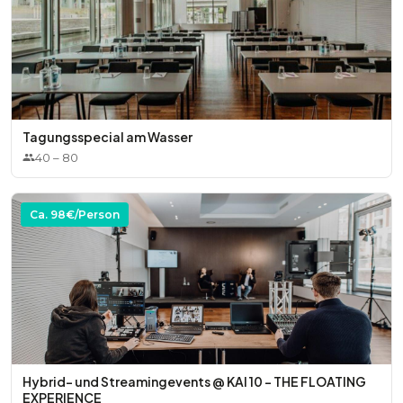
Tagungsspecial am Wasser
40
–
80
Ca.
98
€/Person
Hybrid- und Streamingevents @ KAI 10 – THE FLOATING
EXPERIENCE