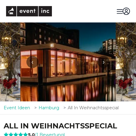
eventinc
‹
›
Event Ideen
Hamburg
All In Weihnachtsspecial
ALL IN WEIHNACHTSSPECIAL
5,0
(
1
Bewertung
)