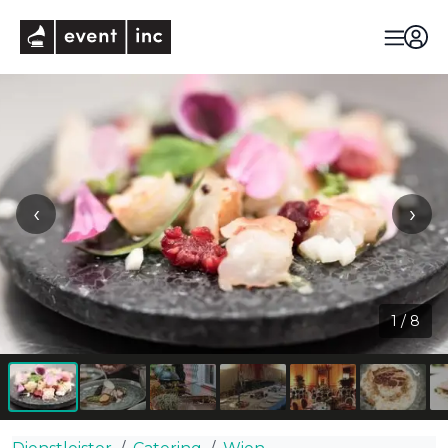
eventinc
‹
›
1
/
8