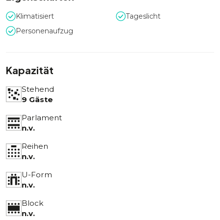
Klimatisiert
Tageslicht
Personenaufzug
Kapazität
Stehend
9 Gäste
Parlament
n.v.
Reihen
n.v.
U-Form
n.v.
Block
n.v.