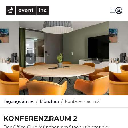
eventinc
‹
›
Tagungsräume
München
Konferenzraum 2
KONFERENZRAUM 2
Der Office Club München am Stachus bietet die