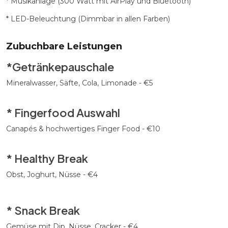
* Musikanlage (300 Watt mit AirPlay und Bluetooth)
* LED-Beleuchtung (Dimmbar in allen Farben)
Zubuchbare Leistungen
*Getränkepauschale
Mineralwasser, Säfte, Cola, Limonade - €5
* Fingerfood Auswahl
Canapés & hochwertiges Finger Food - €10
* Healthy Break
Obst, Joghurt, Nüsse - €4
* Snack Break
Gemüse mit Dip, Nüsse, Cracker - €4