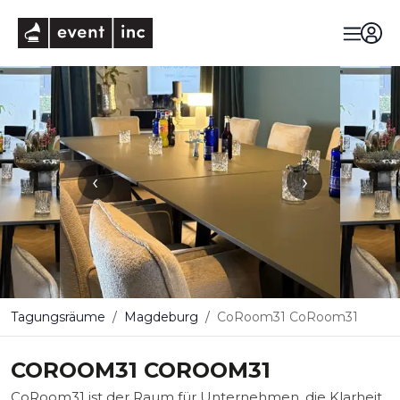
eventinc
‹
›
Tagungsräume
Magdeburg
CoRoom31 CoRoom31
COROOM31 COROOM31
CoRoom31 ist der Raum für Unternehmen, die Klarheit