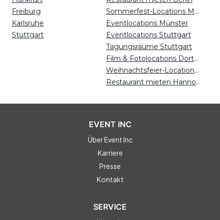
Freiburg
Sommerfest-Locations München
Karlsruhe
Eventlocations Münster
Stuttgart
Eventlocations Stuttgart
Tagungsräume Stuttgart
Film & Fotolocations Dortmund
Weihnachtsfeier-Locations Dresden
Restaurant mieten Hannover
EVENT INC
Über Event Inc
Karriere
Presse
Kontakt
SERVICE