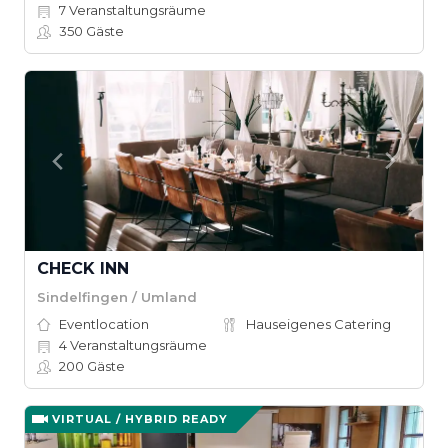
7
Veranstaltungsräume
350
Gäste
CHECK INN
Sindelfingen / Umland
Eventlocation
Hauseigenes Catering
4
Veranstaltungsräume
200
Gäste
VIRTUAL / HYBRID READY