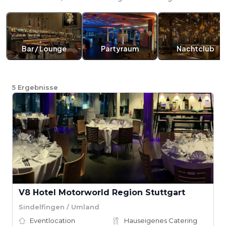
Bar / Lounge
Partyraum
Nachtclub
5
Ergebnisse
V8 Hotel Motorworld Region Stuttgart
Sindelfingen / Umland
Eventlocation
Hauseigenes Catering