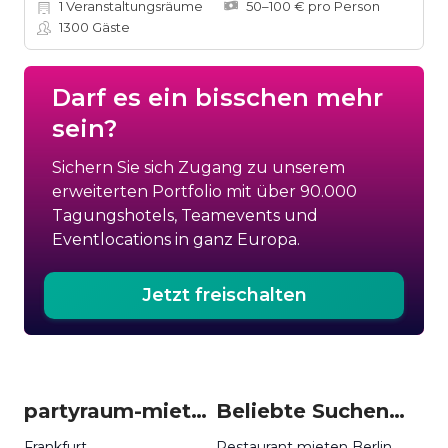
1
Veranstaltungsräume
50–100 € pro Person
1300
Gäste
Darf es ein bisschen mehr
sein?
Sichern Sie sich Zugang zu unserem
erweiterten Portfolio mit über 90.000
Tagungshotels, Teamevents und
Eventlocations in ganz Europa.
Jetzt freischalten
partyraum-mieten um Sindelfingen
Beliebte Suchen auf Event Inc
Frankfurt
Restaurant mieten Berlin