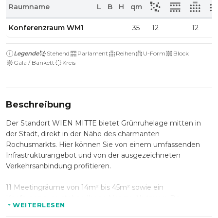
Raumname
L
B
H
qm
Konferenzraum WM1
35
12
12
Legende
Stehend
Parlament
Reihen
U-Form
Block
Gala / Bankett
Kreis
Beschreibung
Der Standort WIEN MITTE bietet Grünruhelage mitten in
der Stadt, direkt in der Nähe des charmanten
Rochusmarkts. Hier können Sie von einem umfassenden
Infrastrukturangebot und von der ausgezeichneten
Verkehrsanbindung profitieren.
11 Meetingräume von 14m² bis 45m² sowie ein
Konferenzraum stehen Ihnen hier zur Nutzung. Der
WEITERLESEN
Konferenzraum WM1 verfügt über Kat.7 & W-LAN, einen