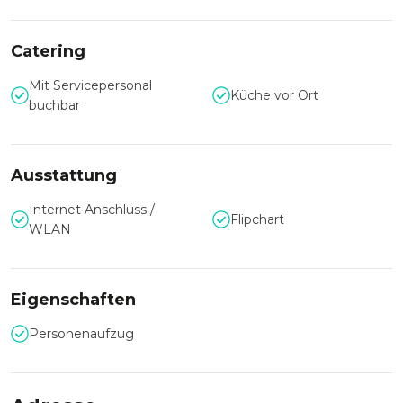
Full-HD-Screen, Whiteboards und Flipcharts und bietet Platz
für bis zu 12 Personen.
Catering
Die zentrale Lage erlaubt eine problemlose Anreise mit den
öffentlichen Verkehrsmitteln. Parkgaragen befinden sich
Mit Servicepersonal
Küche vor Ort
zudem in unmittelbarer Nähe.
buchbar
Ausstattung
Internet Anschluss /
Flipchart
WLAN
Eigenschaften
Personenaufzug