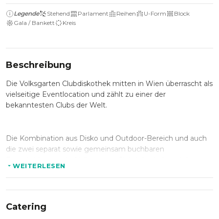
Legende
Stehend
Parlament
Reihen
U-Form
Block
Gala / Bankett
Kreis
Beschreibung
Die Volksgarten Clubdiskothek mitten in Wien überrascht als
vielseitige Eventlocation und zählt zu einer der
bekanntesten Clubs der Welt.
Die Kombination aus Disko und Outdoor-Bereich und auch
die zwei separat sowie gemeinsam buchbaren
Räumlichkeiten, die Volksgarten Clubdiskothek und die
WEITERLESEN
historische
Säulenhalle
, machen die Venue zu einer
außergewöhnlich flexiblen Eventlocation: PR & Marketing
Events sind hier genauso möglich, wie private Partys,
Firmenevents oder Hochzeiten.
Catering