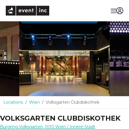
eventinc
‹
›
Locations
Wien
Volksgarten Clubdiskothek
VOLKSGARTEN CLUBDISKOTHEK
Burgring Volksgarten
,
1010
Wien
/ Innere-Stadt