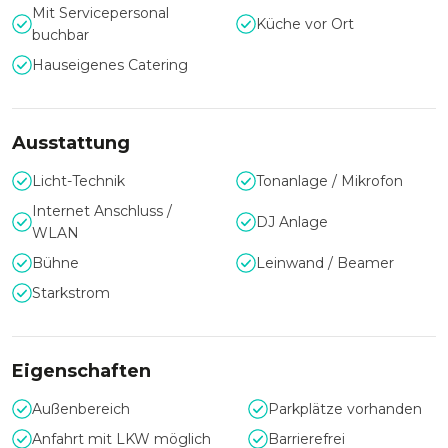
Zum Areal zählen ebenfalls wunderschöne Gastgärten, wie
Mit Servicepersonal
der Vorgarten und der Discogarten.
Küche vor Ort
buchbar
Die Clubdiskothek kann wiederum in 2 Bereiche geteilt
Hauseigenes Catering
werden: der denkmalgeschützte Wintergarten von Oswald
Haerdtl (Cocktailbar) und die Disco.
Die Glasfronten im Wintergarten und beide Dächer in der
Ausstattung
Clubdiskothek lassen sich wie von raffiniert öffnen und die
Location in einzigartiger Weise mit den Gartenanlagen
Licht-Technik
Tonanlage / Mikrofon
verschmelzen.
Internet Anschluss /
DJ Anlage
WLAN
Bühne
Leinwand / Beamer
Starkstrom
Eigenschaften
Außenbereich
Parkplätze vorhanden
Anfahrt mit LKW möglich
Barrierefrei