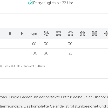
Partytauglich bis 22 Uhr
B
H
qm
60
30
30
100
30
25
Block
Gala / Bankett
Kreis
Urban Jungle Garden, ist der perfekte Ort für deine Feier - Ind
d tierfreundlich. Das komplette Gelände ist rollstuhlgeeignet un