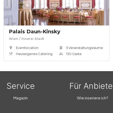
Palais Daun-Kinsky
Wien
/ Innere-Stadt
Eventlocation
5
Veranstaltungsräum
e
Hauseigenes Catering
130
Gäste
Service
Für Anbiete
Magazin
Wie inseriere ich?