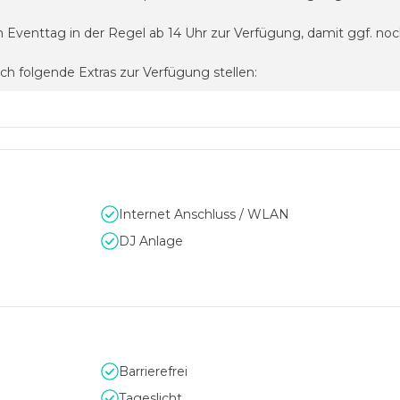
venttag in der Regel ab 14 Uhr zur Verfügung, damit ggf. noch
h folgende Extras zur Verfügung stellen:
von Videos)
ltiplayer Games je nach Verfügbarkeit
schönen Apartments inkl. 10% Rabatt je nach Verfügbarkeit
frage
rtnerbetrieb Rita bringt's auf Anfrage inkl. 5% Rabatt
htwetter
Internet Anschluss / WLAN
DJ Anlage
Terrasse und Garten verrechnen wir tageweise € 500 inkl. Steuer
frage!
Barrierefrei
Tageslicht