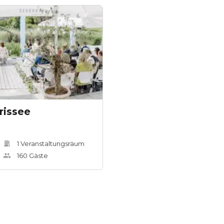
rissee
1
Veranstaltungsräum
160
Gäste