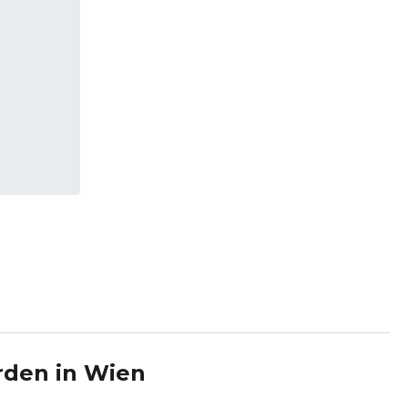
rden
in
Wien