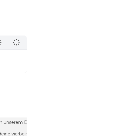
oor in unserem Eventraum mit 60m2, einer voll ausgestatteten Kü
d deine vierbeinigen Freunde sind auch herzlich willkommen.