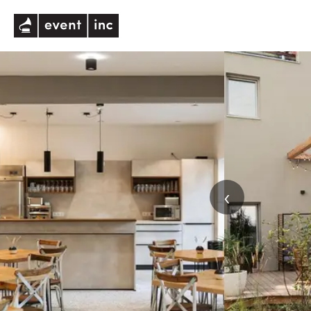
eventinc
‹