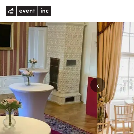
eventinc
‹