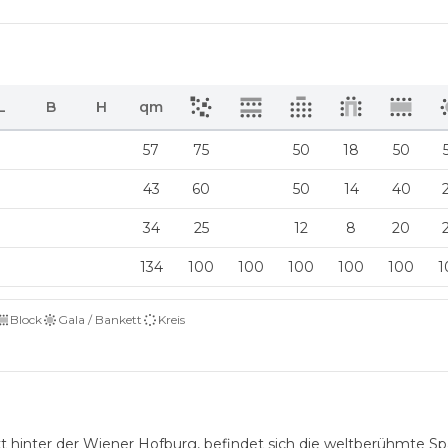
L
B
H
qm
57
75
50
18
50
43
60
50
14
40
34
25
12
8
20
134
100
100
100
100
100
1
Block
Gala / Bankett
Kreis
t hinter der Wiener Hofburg, befindet sich die weltberühmte S