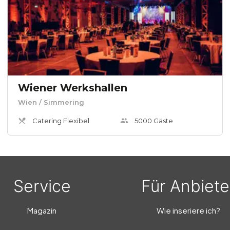
Wiener Werkshallen
Wien
/ Simmering
Catering Flexibel
5000
Gäste
Service
Für Anbiete
Magazin
Wie inseriere ich?