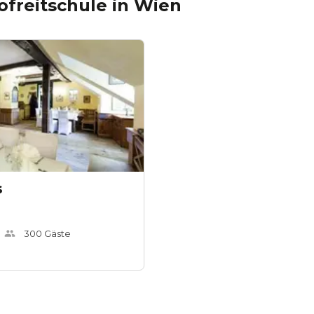
ofreitschule
in
Wien
s
300
Gäste