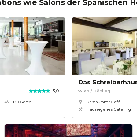
ations wie
Salons der Spanischen H
Das Schreiberhau
5,0
Wien
/ Döbling
170
Gäste
Restaurant / Café
Hauseigenes Catering