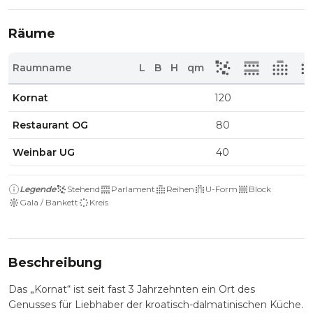
Räume
Raumname
L
B
H
qm
Kornat
120
Restaurant OG
80
Weinbar UG
40
Legende
Stehend
Parlament
Reihen
U-Form
Block
Gala / Bankett
Kreis
Beschreibung
Das „Kornat“ ist seit fast 3 Jahrzehnten ein Ort des
Genusses für Liebhaber der kroatisch-dalmatinischen Küche.