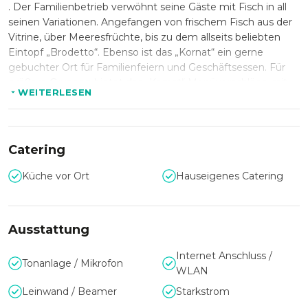
. Der Familienbetrieb verwöhnt seine Gäste mit Fisch in all
seinen Variationen. Angefangen von frischem Fisch aus der
Vitrine, über Meeresfrüchte, bis zu dem allseits beliebten
Eintopf „Brodetto“. Ebenso ist das „Kornat“ ein gerne
gebuchter Ort für Familienfeiern und Geschäftsessen. Für
größere Gruppen bietet das „Kornat“ Menüvorschläge mit,
WEITERLESEN
und ohne Weinbegleitung. Neben der hervorragenden
Qualität der Fischspezialitäten, ist das Restaurant für seine
vorzügliche Weinkarte bekannt. Hochwertige Weine aus
Kroatien, Italien, Frankreich, Österreich und den besten
Catering
Weinbaugebieten der neuen Welt, werden von
Weinkennern sehr geschätzt. Ebenso wird man mit
Küche vor Ort
Hauseigenes Catering
Champagner, Sekt und auch Spirituosen der besten Güte
bedient. Das Restaurant verfügt über einen
Nichtraucherbereich im Erdgeschoss und einen
Ausstattung
Raucherbereich in der gemütlichen Weinbar im
Untergeschoss, sowie ganzjährig über einen Gastgarten. Ein
Internet Anschluss /
Tonanlage / Mikrofon
Besuch im „Kornat“ lohnt sich immer – lassen sie sich von
WLAN
uns verwöhnen!
Leinwand / Beamer
Starkstrom