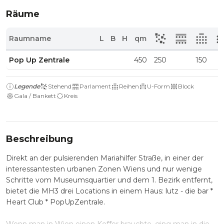
Räume
Raumname
L
B
H
qm
Pop Up Zentrale
450
250
150
Legende
Stehend
Parlament
Reihen
U-Form
Block
Gala / Bankett
Kreis
Beschreibung
Direkt an der pulsierenden Mariahilfer Straße, in einer der
interessantesten urbanen Zonen Wiens und nur wenige
Schritte vom Museumsquartier und dem 1. Bezirk entfernt,
bietet die MH3 drei Locations in einem Haus: lutz - die bar *
Heart Club * PopUpZentrale.