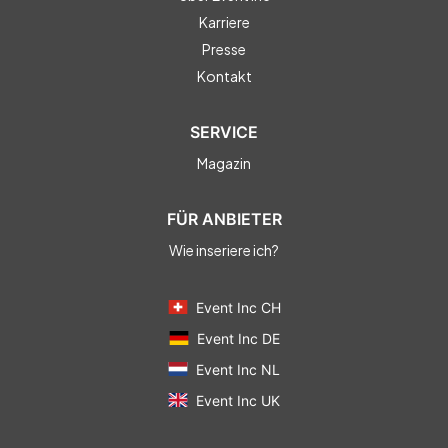
• Service: Location, Technik, Ausstattung, Catering, Event-
Karriere
Ideen & Services - alles aus einer Hand
Presse
• Professionelle Betreuung von A bis Z durch das MH3.wien -
Location & Event Team
Kontakt
SERVICE
Die PopUpZentrale - viel freie Fläche für urban Art und
Shops.
Magazin
FÜR ANBIETER
Wie inseriere ich?
Event Inc CH
Event Inc DE
Event Inc NL
Event Inc UK