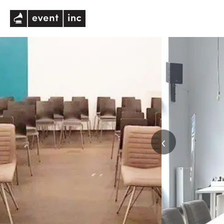
eventinc
‹