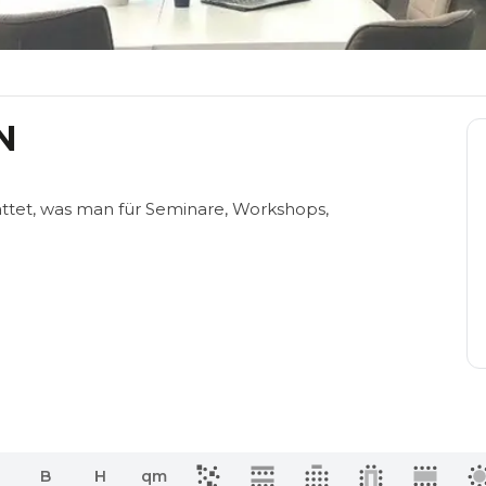
N
attet, was man für Seminare, Workshops,
B
H
qm