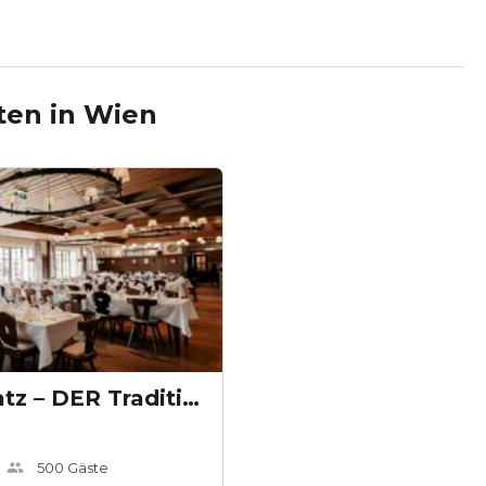
ten
in
Wien
Mayer am Pfarrplatz – DER Traditionsheurige
500
Gäste