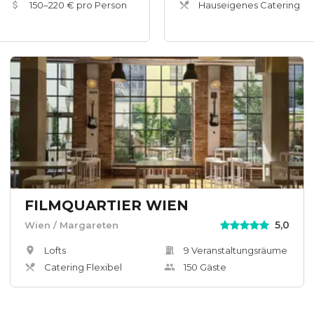
150
–
220
€ pro Person
Hauseigenes Catering
FILMQUARTIER WIEN
5,0
Wien
/ Margareten
Lofts
9
Veranstaltungsräum
e
Catering Flexibel
150
Gäste