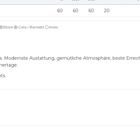
60
60
60
20
Block
Gala / Bankett
Kreis
. Modernste Austattung, gemütliche Atmosphäre, beste Erreich
mertage.
ts.