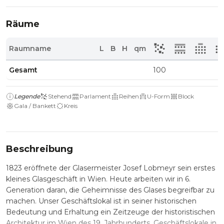
Räume
Raumname
L
B
H
qm
Gesamt
100
Legende
Stehend
Parlament
Reihen
U-Form
Block
Gala / Bankett
Kreis
Beschreibung
1823 eröffnete der Glasermeister Josef Lobmeyr sein erstes
kleines Glasgeschäft in Wien. Heute arbeiten wir in 6.
Generation daran, die Geheimnisse des Glases begreifbar zu
machen. Unser Geschäftslokal ist in seiner historischen
Bedeutung und Erhaltung ein Zeitzeuge der historistischen
Architektur im Wien des 19. Jahrhunderts. Geschäftslokale in