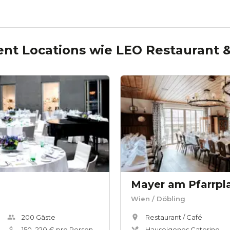
ent Locations wie
LEO Restaurant &
Wien
/ Döbling
200
Gäste
Restaurant / Café
150
–
220
€ pro Person
Hauseigenes Catering