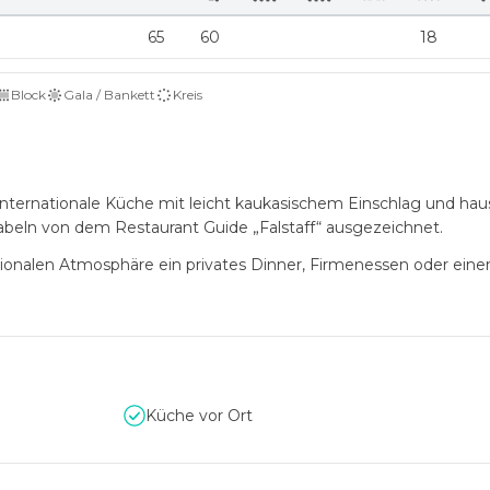
65
60
18
Block
Gala / Bankett
Kreis
internationale Küche mit leicht kaukasischem Einschlag und h
beln von dem Restaurant Guide „Falstaff“ ausgezeichnet.
ationalen Atmosphäre ein privates Dinner, Firmenessen oder eine
Küche vor Ort