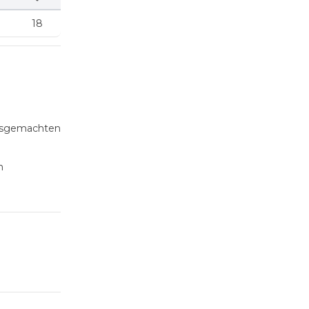
18
ausgemachten
n