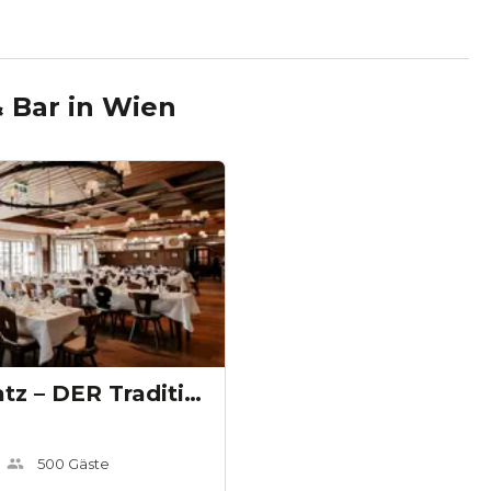
 Bar
in
Wien
Mayer am Pfarrplatz – DER Traditionsheurige
500
Gäste