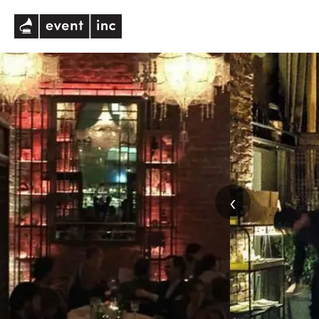
eventinc
‹