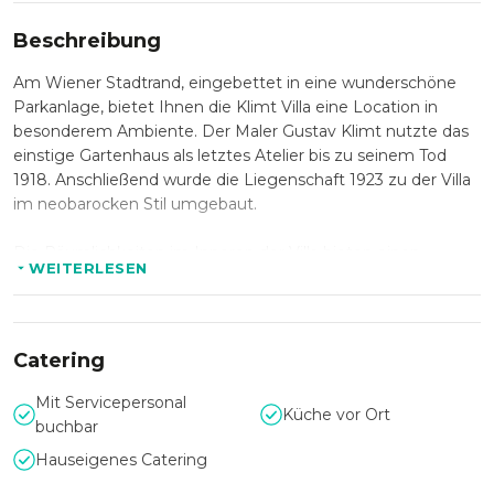
Beschreibung
Am Wiener Stadtrand, eingebettet in eine wunderschöne
Parkanlage, bietet Ihnen die Klimt Villa eine Location in
besonderem Ambiente. Der Maler Gustav Klimt nutzte das
einstige Gartenhaus als letztes Atelier bis zu seinem Tod
1918. Anschließend wurde die Liegenschaft 1923 zu der Villa
im neobarocken Stil umgebaut.
Die Räumlichkeiten im Inneren der Villa bieten einen
WEITERLESEN
repräsentativen Rahmen für Veranstaltungen wie Seminare,
Foto-Shootings, Ausstellungen sowie private und
geschäftliche Feierlichkeiten mit bis zu 100 Gästen.
Der Garten bietet zudem Platz für bis zu 200 Personen und
Catering
eignet sich besonders gut für Empfänge, standesamtliche
Trauungen und gehobene Sommerfeste.
Mit Servicepersonal
Küche vor Ort
buchbar
Trotz der Lage im Grünen ist die Klimt Villa öffentlich gut
Hauseigenes Catering
erreichbar. Die U-Bahn U4, sowie die Straßenbahnlinie 10