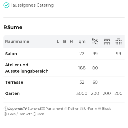
Hauseigenes Catering
Räume
Raumname
L
B
H
qm
Salon
72
99
99
Atelier und
188
80
Ausstellungsbereich
Terrasse
32
60
Garten
3000
200
200
200
Legende
Stehend
Parlament
Reihen
U-Form
Block
Gala / Bankett
Kreis