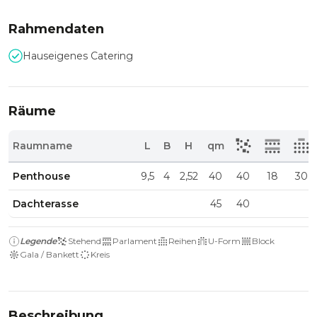
Rahmendaten
Hauseigenes Catering
Räume
Raumname
L
B
H
qm
Penthouse
9,5
4
2,52
40
40
18
30
Dachterasse
45
40
Legende
Stehend
Parlament
Reihen
U-Form
Block
Gala / Bankett
Kreis
Beschreibung