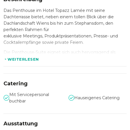
Das Penthouse im Hotel Topazz Lamée mit seine
Dachterrasse bietet, neben einem tollen Blick über die
Dachlandschaft Wiens bis hin zum Stephansdom, den
perfekten Rahmen für
exklusive Meetings, Produktpräsentationen, Presse- und
Cocktailempfänge sowie private Feiern.
Die Penthouse-Suite eignet sich auch hervorragend als
Hochzeitslocation, durch die Kommissionierung für
WEITERLESEN
standesamtliche Hochzeiten, können Sie Ihren schönste
Tag im Leben zu etwas ganz Besonderem machen.
Die Einrichtung im exklusiven, modernen Stil orientiert sich
Catering
am künstlerischen Erbe des späten 19. und frühen 20.
Jahrhunderts.
Mit Servicepersonal
Hauseigenes Catering
buchbar
Auch der
Wiener Wohnsalon
bietet im Souterrain vom Hotel
TOPAZZ einen idealen Rahmen für außergewöhnliche
Events – ein perfekter Ort für Cocktailempfänge oder
Pressekonferenzen.
Ausstattung