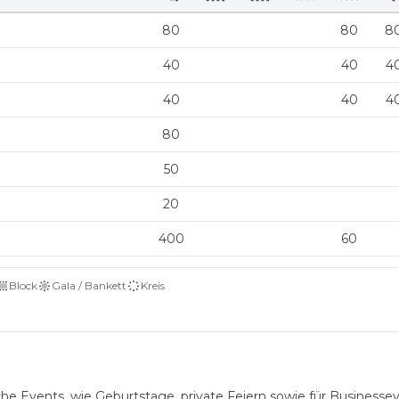
80
80
8
40
40
4
40
40
4
80
50
20
400
60
Block
Gala / Bankett
Kreis
he Events, wie Geburtstage, private Feiern sowie für Businesse