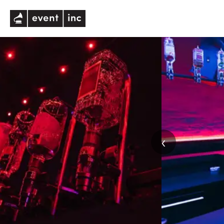
eventinc
‹