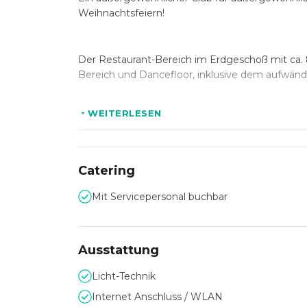
Weihnachtsfeiern!
Der Restaurant-Bereich im Erdgeschoß mit ca. 8
Bereich und Dancefloor, inklusive dem aufwän
Die außergewöhnliche Lage des Nachtclubs, di
WEITERLESEN
Seit über 35 Jahren ist das Robert Goodmann e
Catering
Prominente von Tina Turner, Mick Jagger und a
durch.
Mit Servicepersonal buchbar
Ausstattung
Licht-Technik
Internet Anschluss / WLAN