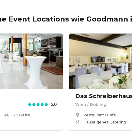
he Event Locations wie
Goodmann
Das Schreiberhau
5,0
Wien
/ Döbling
170
Gäste
Restaurant / Café
Hauseigenes Catering