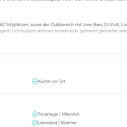
0 Sitzplätzen, sowie der Clubbereich mit zwei Bars, DJ-Pult, L
digem Lichtsystem, können einzeln bzw. getrennt gemietet wer
rekt neben dem Wiener Naschmarkt, macht die Location besond
iner der ältesten und bekanntesten Nachtclubs in Wien.
uch Seiler und Speer feierten im legendären Wiener Club schon
Küche vor Ort
Tonanlage / Mikrofon
Leinwand / Beamer