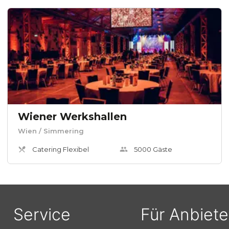
Wiener Werkshallen
Wien
/ Simmering
Catering Flexibel
5000
Gäste
Service
Für Anbiete