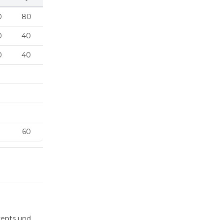
0
80
0
40
0
40
60
vents und