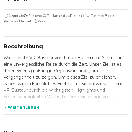
FutureBus
19
Legende
Stehend
Parlament
Reihen
U-Form
Block
Gala / Bankett
Kreis
Beschreibung
Wiens erste VR-Bustour von FutureBus nimmt Sie mit auf
eine unvergessliche Reise durch die Zeit. Unser Ziel ist es,
Ihnen Wiens großartige Gegenwart und glorreiche
Vergangenheit zu zeigen. Um dieses Ziel zu erreichen,
haben wir ein komplettes Erlebnis für Sie entwickelt – eine
VR-Bustour durch die wichtigsten Highlights und
Sehenswürdigkeiten Wiens, bei dem Sie Zeuge von
Schlachten werden, historische Personen treffen und ihre
WEITERLESEN
faszinierenden Geschichten kennenlernen. Ein
internationales Team von Historikern, Schauspielern und
Designern war an der Gestaltung dieser Tour beteiligt. Wir
haben drei Jahre daran gearbeitet, ein immersives Erlebnis