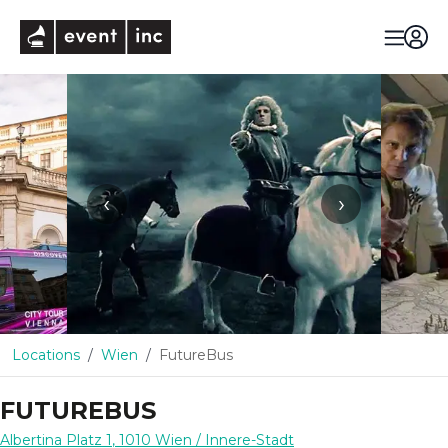
eventinc
‹
›
Locations
Wien
FutureBus
FUTUREBUS
Albertina Platz 1
,
1010
Wien
/ Innere-Stadt