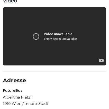
Video
zu schaffen. Die Tour kombiniert 3 Elemente – eine
klassische Bustour, einen Audioguide und ein Virtual-Reality-
Erlebnis. An vier verschiedenen Stationen tauchen Sie dann
mit unserer Virtual-Reality-Brille in die Vergangenheit Wiens
ein, um einige der größten Persönlichkeiten zu treffen und
die Ereignisse, welche die Stadt geprägt haben, mit eigenen
Augen zu sehen. Ein wahrlich einmaliges Erlebnis!
Adresse
FutureBus
Albertina Platz 1
1010 Wien / Innere-Stadt